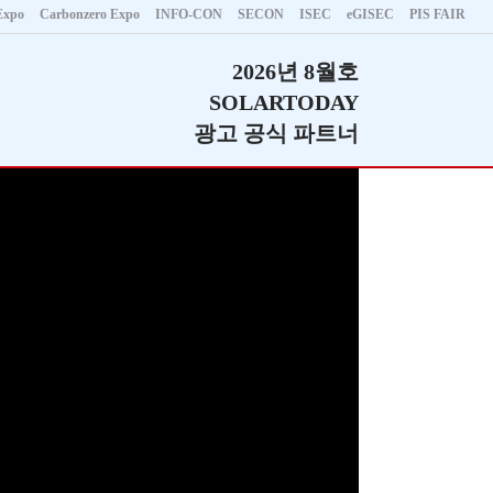
Expo
Carbonzero Expo
INFO-CON
SECON
ISEC
eGISEC
PIS FAIR
2026년 8월호
SOLARTODAY
광고 공식 파트너